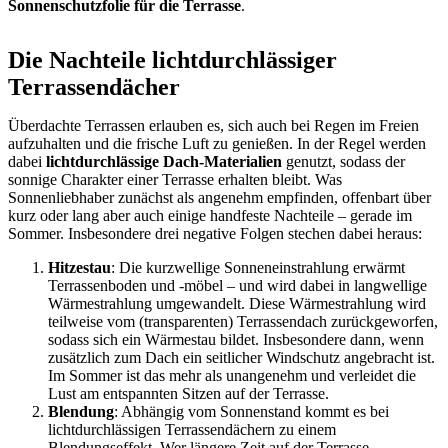
Sonnenschutzfolie für die Terrasse
.
Die Nachteile lichtdurchlässiger
Terrassendächer
Überdachte Terrassen erlauben es, sich auch bei Regen im Freien
aufzuhalten und die frische Luft zu genießen. In der Regel werden
dabei
lichtdurchlässige Dach-Materialien
genutzt, sodass der
sonnige Charakter einer Terrasse erhalten bleibt. Was
Sonnenliebhaber zunächst als angenehm empfinden, offenbart über
kurz oder lang aber auch einige handfeste Nachteile – gerade im
Sommer. Insbesondere drei negative Folgen stechen dabei heraus:
Hitzestau
: Die kurzwellige Sonneneinstrahlung erwärmt
Terrassenboden und -möbel – und wird dabei in langwellige
Wärmestrahlung umgewandelt. Diese Wärmestrahlung wird
teilweise vom (transparenten) Terrassendach zurückgeworfen,
sodass sich ein Wärmestau bildet. Insbesondere dann, wenn
zusätzlich zum Dach ein seitlicher Windschutz angebracht ist.
Im Sommer ist das mehr als unangenehm und verleidet die
Lust am entspannten Sitzen auf der Terrasse.
Blendung
: Abhängig vom Sonnenstand kommt es bei
lichtdurchlässigen Terrassendächern zu einem
Blendungseffekt. Wer längere Zeit auf der Terrasse