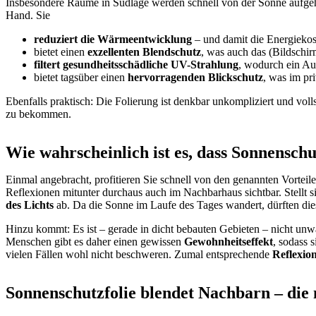
Insbesondere Räume in Südlage werden schnell von der Sonne aufge
Hand. Sie
reduziert die Wärmeentwicklung
– und damit die Energiekos
bietet einen
exzellenten Blendschutz
, was auch das (Bildschir
filtert gesundheitsschädliche UV-Strahlung
, wodurch ein Au
bietet tagsüber einen
hervorragenden Blickschutz
, was im pr
Ebenfalls praktisch: Die Folierung ist denkbar unkompliziert und vol
zu bekommen.
Wie wahrscheinlich ist es, dass Sonnenschu
Einmal angebracht, profitieren Sie schnell von den genannten Vorteil
Reflexionen mitunter durchaus auch im Nachbarhaus sichtbar. Stellt si
des Lichts
ab. Da die Sonne im Laufe des Tages wandert, dürften di
Hinzu kommt: Es ist – gerade in dicht bebauten Gebieten – nicht unw
Menschen gibt es daher einen gewissen
Gewohnheitseffekt
, sodass 
vielen Fällen wohl nicht beschweren. Zumal entsprechende
Reflexio
Sonnenschutzfolie blendet Nachbarn – die 