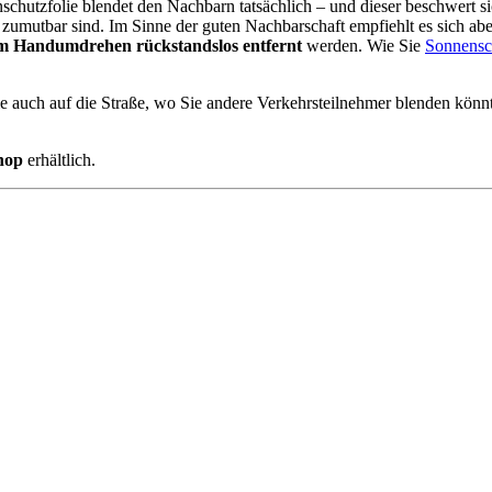
utzfolie blendet den Nachbarn tatsächlich – und dieser beschwert sich 
r zumutbar sind. Im Sinne der guten Nachbarschaft empfiehlt es sich ab
m Handumdrehen rückstandslos entfernt
werden. Wie Sie
Sonnensch
e auch auf die Straße, wo Sie andere Verkehrsteilnehmer blenden könnten
hop
erhältlich.