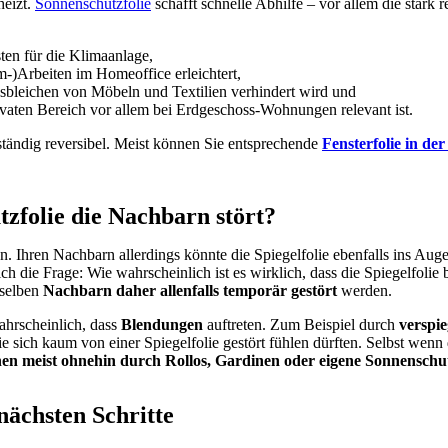
heizt.
Sonnenschutzfolie
schafft schnelle Abhilfe – vor allem die stark 
ten für die Klimaanlage,
m-)Arbeiten im Homeoffice erleichtert,
sbleichen von Möbeln und Textilien verhindert wird und
ivaten Bereich vor allem bei Erdgeschoss-Wohnungen relevant ist.
lständig reversibel. Meist können Sie entsprechende
Fensterfolie in d
tzfolie die Nachbarn stört?
en. Ihren Nachbarn allerdings könnte die Spiegelfolie ebenfalls ins Au
ch die Frage: Wie wahrscheinlich ist es wirklich, dass die Spiegelfoli
eselben
Nachbarn daher allenfalls temporär gestört
werden.
ahrscheinlich, dass
Blendungen
auftreten. Zum Beispiel durch
verspie
sie sich kaum von einer Spiegelfolie gestört fühlen dürften. Selbst wenn
nen meist ohnehin durch Rollos, Gardinen oder eigene Sonnenschut
nächsten Schritte