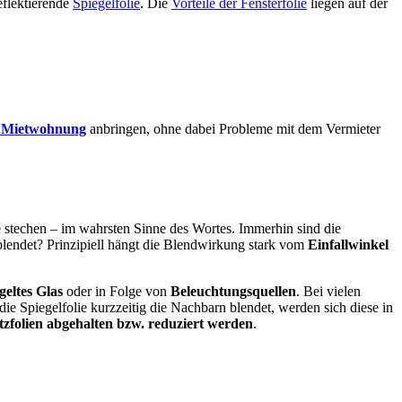
reflektierende
Spiegelfolie
. Die
Vorteile der Fensterfolie
liegen auf der
er Mietwohnung
anbringen, ohne dabei Probleme mit dem Vermieter
ge stechen – im wahrsten Sinne des Wortes. Immerhin sind die
e blendet? Prinzipiell hängt die Blendwirkung stark vom
Einfallwinkel
geltes Glas
oder in Folge von
Beleuchtungsquellen
. Bei vielen
 die Spiegelfolie kurzzeitig die Nachbarn blendet, werden sich diese in
zfolien abgehalten bzw. reduziert werden
.