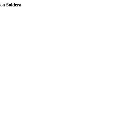
 von
Soldera
.