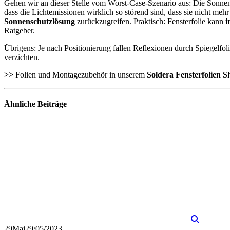
Gehen wir an dieser Stelle vom Worst-Case-Szenario aus: Die Sonnensch
dass die Lichtemissionen wirklich so störend sind, dass sie nicht meh
Sonnenschutzlösung
zurückzugreifen. Praktisch: Fensterfolie kann
i
Ratgeber.
Übrigens: Je nach Positionierung fallen Reflexionen durch Spiegelfoli
verzichten.
>>
Folien und Montagezubehör in unserem
Soldera Fensterfolien S
Ähnliche
Beiträge
29
Mai
29/05/2023