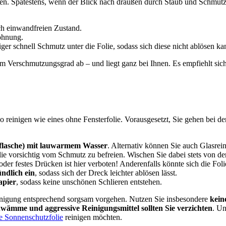
n. Spätestens, wenn der Blick nach draußen durch Staub und Schmutz e
sch einwandfreien Zustand.
ohnung.
ger schnell Schmutz unter die Folie, sodass sich diese nicht ablösen k
m Verschmutzungsgrad ab – und liegt ganz bei Ihnen. Es empfiehlt sich
uso reinigen wie eines ohne Fensterfolie. Vorausgesetzt, Sie gehen bei de
hflasche) mit lauwarmem Wasser
. Alternativ können Sie auch Glasrein
ie vorsichtig vom Schmutz zu befreien. Wischen Sie dabei stets von de
der festes Drücken ist hier verboten! Anderenfalls könnte sich die Foli
ndlich ein
, sodass sich der Dreck leichter ablösen lässt.
apier
, sodass keine unschönen Schlieren entstehen.
 Reinigung entsprechend sorgsam vorgehen. Nutzen Sie insbesondere
kein
hwämme und aggressive Reinigungsmittel sollten Sie verzichten
. Un
he Sonnenschutzfolie
reinigen möchten.