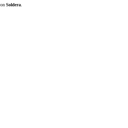
 von
Soldera
.