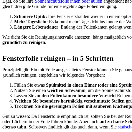
Egal, ob Sie Ihre
Sonnenschutzfolie innen oder außen
angebracht habe
gleich drei gute Gründe für eine regelmäßige Folienreinigung.
Schönere Optik:
Ihre Fenster erstrahlen wieder in einem opti
Mehr Tageslicht
: Es kommt mehr Tageslicht ins Innere der W
Längere Lebensdauer
: Entlang der Folienkanten gelangt weni
Wie dicht Sie die Reinigungsintervalle ansetzen, hängt maßgeblich vo
gründlich zu reinigen
.
Fensterfolie reinigen – in 5 Schritten
Prinzipiell gilt: Ein mit Folie ausgestattetes Fenster können Sie gena
gründlich reinigen, empfehlen wir folgendes Vorgehen:
Füllen Sie etwas
Spülmittel in einen Eimer (oder eine Sprü
Nutzen Sie einen
weichen Schwamm
, um die Sonnenschutzfol
Lassen Sie
an den Folienkanten besondere Vorsicht
Reiben o
Weichen Sie besonders hartnäckig verschmutzte Stellen grü
Trocknen Sie die gereinigten Folien mit sauberen Küchenp
Gut zu wissen: Da Fensterfolie empfindlich ist, sollten Sie bei der
oder Löchern in der Folie führen könnte. Aber auch
auf zu harte Sc
ebenso tabu
. Selbstverständlich gilt das auch dann, wenn Sie
statisc