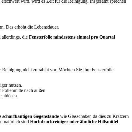
rschwert wird, wird es Zeit für die Reinigung. Insgesamt sprechen
ann. Das erhöht die Lebensdauer.
 allerdings, die
Fensterfolie mindestens einmal pro Quartal
r Reinigung nicht zu rabiat vor. Möchten Sie Ihre Fensterfolie
iger nutzen.
r Folienmitte nach außen.
e ablösen.
e scharfkantigen Gegenstände
wie Glasschaber, da dies zu Kratzern
d natürlich sind
Hochdruckreiniger oder ähnliche Hilfsmittel